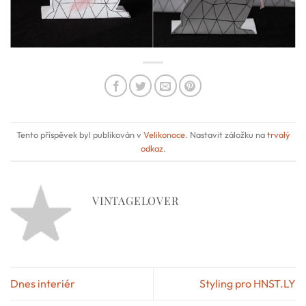
Tento příspěvek byl publikován v
Velikonoce
. Nastavit záložku na
trvalý
odkaz
.
VINTAGELOVER
Dnes interiér
Styling pro HNST.LY