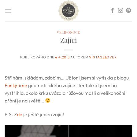
Přeskočit
na
obsah
VELIKONOCE
Zajíci
PUBLIKOVÁNO DNE
4.4.2015
AUTOREM
VINTAGELOVER
Stříhám, skládám, zdobím… Už loni jsem si vytiskla z blogu
Funkytime
geometrického zajíce. Tentokrát jsem ho
vystřihla, okolo krku uvázala růžovou mašli a velikonoční
přání je na světě…
P.S. Z
de
je ještě jeden zajíc!