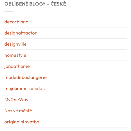
OBLÍBENÉ BLOGY - ČESKÉ
decorblanc
designattractor
designville
homestyle
janaathome
modedeboulangerie
mujdummujsquat.cz
My0neWay
Nos ve městě
originalní svatba