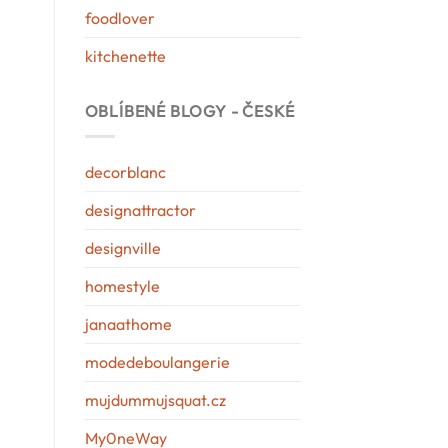
foodlover
kitchenette
OBLÍBENÉ BLOGY - ČESKÉ
decorblanc
designattractor
designville
homestyle
janaathome
modedeboulangerie
mujdummujsquat.cz
My0neWay