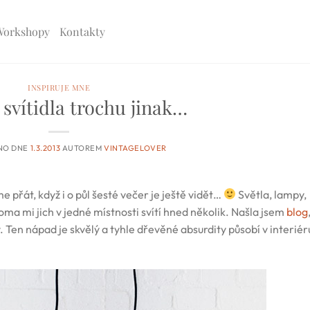
Workshopy
Kontakty
INSPIRUJE MNE
svítidla trochu jinak…
NO DNE
1.3.2013
AUTOREM
VINTAGELOVER
e přát, když i o půl šesté večer je ještě vidět…
Světla, lampy,
ma mi jich v jedné místnosti svítí hned několik. Našla jsem
blog
. Ten nápad je skvělý a tyhle dřevěné absurdity působí v interiér