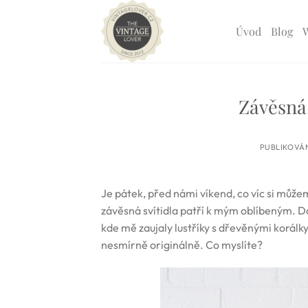
Přeskočit
na
Úvod
Blog
obsah
Závěsná 
PUBLIKOVÁ
Je pátek, před námi víkend, co víc si můžem
závěsná svítidla patří k mým oblíbeným. Do
kde mě zaujaly lustříky s dřevěnými korálky
nesmírně originálně. Co myslíte?