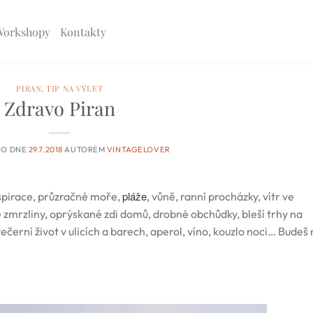
Workshopy
Kontakty
PIRAN
,
TIP NA VÝLET
Zdravo Piran
NO DNE
29.7.2018
AUTOREM
VINTAGELOVER
pláže,
nspirace, průzračné moře,
vůně, ranní procházky, vítr ve
lé zmrzliny, oprýskané zdi domů, drobné obchůdky, bleší trhy na
večerní život v ulicích a barech, aperol, víno, kouzlo noci… Budeš