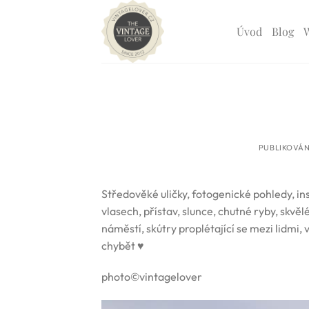
Přeskočit
na
Úvod
Blog
obsah
PUBLIKOVÁ
Středověké uličky, fotogenické pohledy, i
vlasech, přístav, slunce, chutné ryby, skvě
náměstí, skútry proplétající se mezi lidmi, 
chybět ♥
photo©vintagelover