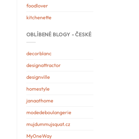
foodlover
kitchenette
OBLÍBENÉ BLOGY - ČESKÉ
decorblanc
designattractor
designville
homestyle
janaathome
modedeboulangerie
mujdummujsquat.cz
My0neWay